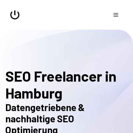
Zum
Inhalt
Menü
springen
SEO Freelancer in
Hamburg
Datengetriebene &
nachhaltige SEO
Optimierung